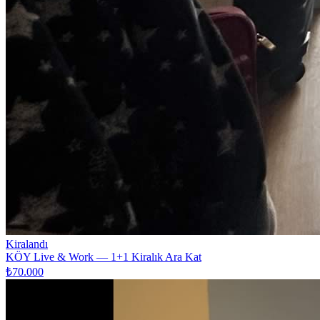
Kiralandı
KÖY Live & Work — 1+1 Kiralık Ara Kat
₺70.000