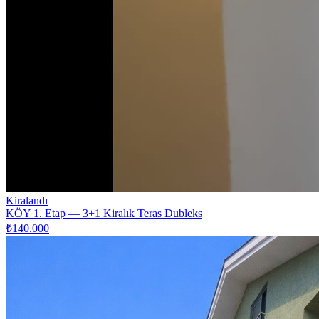
Kiralandı
KÖY 1. Etap — 3+1 Kiralık Teras Dubleks
₺140.000