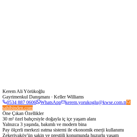
Kerem Ali Yörükoğlu
Gayrimenkul Danışmanı · Keller Williams
0534 887 0606
WhatsApp
kerem.yorukoglu@kwse.com.tr
sahibinden.com
Öne Çıkan Özellikler
30 m² özel bahçesiyle doğayla iç içe yaşam alanı
Yalnızca 3 yaşında, bakımlı ve modern bina
Pay ölçerli merkezi ısıtma sistemi ile ekonomik enerji kullanımı
Zekeriyaköy'ün sakin ve prestijli konumunda huzurlu yaşam