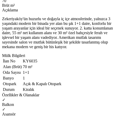
70
Brüt m²
Açıklama
Zekeriyaköy'ün huzurlu ve doğayla iç içe atmosferinde, yalnızca 3
yaşındaki modern bir binada yer alan bu şık 1+1 daire, konforlu bir
yaşam arayanlar için ideal bir seçenek sunuyor. 2. katta konumlanan
daire, 55 m² net kullanım alanı ve 30 m² özel bahçesiyle ferah ve
işlevsel bir yaşam alanı vadediyor. Amerikan mutfak tasarımı
sayesinde salon ve mutfak bütünleşik bir şekilde tasarlanmış olup
mekana modern ve geniş bir his katıyor.
Mülk Bilgileri
İlan No
KY6035
Alan (Brüt)
70 m²
Oda Sayısı
1+1
Banyo
1
Otopark
Açık & Kapalı Otopark
Durum
Kiralık
Özellikler & Olanaklar
✓
Balkon
✓
Asansör