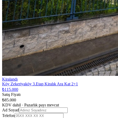
Kiralandı
Köy Zekeriyaköy 3.Etap Kiralık Ara Kat 2+1
₺115.000
Satış Fiyatı
₺85.000
KDV dahil · Pazarlık payı mevcut
Ad Soyad
Telefon