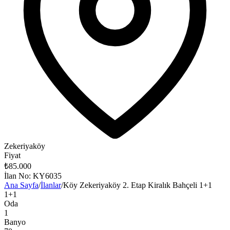
Zekeriyaköy
Fiyat
₺85.000
İlan No
:
KY6035
Ana Sayfa
/
İlanlar
/
Köy Zekeriyaköy 2. Etap Kiralık Bahçeli 1+1
1+1
Oda
1
Banyo