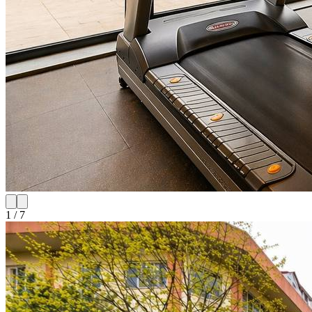
1
/
7