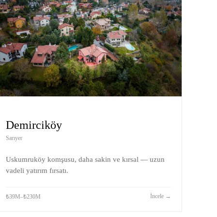
Demirciköy
Sarıyer
Uskumruköy komşusu, daha sakin ve kırsal — uzun
vadeli yatırım fırsatı.
İncele
→
₺39M–₺230M