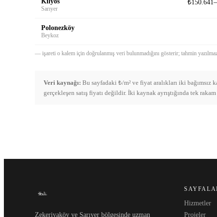
Kilyos
₺150.641–
Sarıyer
Polonezköy
Beykoz
— işareti o kalem için doğrulanmış veri bulunmadığını gösterir; tahmin yazılmaz.
Veri kaynağı:
Bu sayfadaki ₺/m² ve fiyat aralıkları iki bağımsız 
gerçekleşen satış fiyatı değildir. İki kaynak ayrıştığında tek rakam
SAYFALA
Hizmetler
Zekeriyaköy ve Sarıyer bölgesinde uzman
Projeler