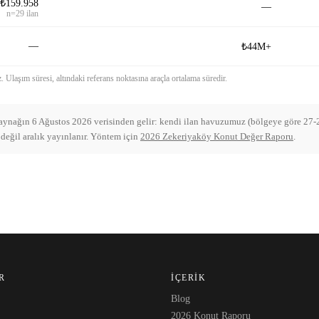
₺159.958
—
n=29 ilan
—
₺44M+
 Ulaşım süresi, altındaki referans noktasına araçla ortalama süredir.
kaynağın 6 Ağustos 2026 verisinden gelir: kendi ilan havuzumuz (bölgeye göre 27-237
 değil aralık yayınlanır. Yöntem için
2026 Zekeriyaköy Konut Değer Raporu
.
R
İÇERIK
Blog
2026 Konut Raporu