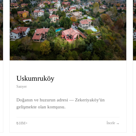
Uskumruköy
Sarıyer
Doğanın ve huzurun adresi — Zekeriyaköy'ün
gelişmekte olan komşusu.
İncele
→
₺18M+