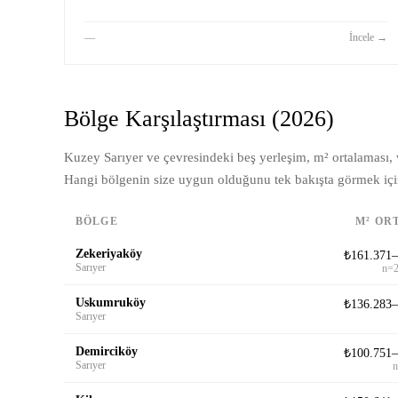
—
İncele
→
Bölge Karşılaştırması (2026)
Kuzey Sarıyer ve çevresindeki beş yerleşim, m² ortalaması, v
Hangi bölgenin size uygun olduğunu tek bakışta görmek içi
BÖLGE
M² OR
Zekeriyaköy
₺161.371–
Sarıyer
n=2
Uskumruköy
₺136.283–
Sarıyer
Demirciköy
₺100.751–
Sarıyer
n