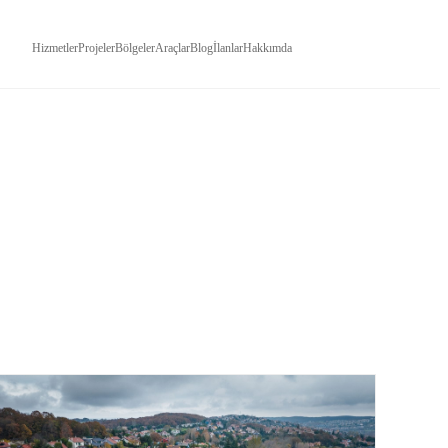
Hizmetler
Projeler
Bölgeler
Araçlar
Blog
İlanlar
Hakkımda
İLETIŞIM