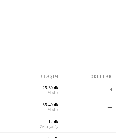
ULAŞIM
OKULLAR
25-30 dk
4
Maslak
35-40 dk
—
Maslak
12 dk
—
Zekeriyaköy