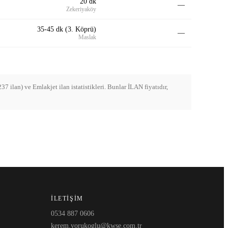
20 dk
—
Zekeriyaköy
35-45 dk (3. Köprü)
—
Maslak
 ilan) ve Emlakjet ilan istatistikleri. Bunlar İLAN fiyatıdır,
İLETIŞIM
0534 887 0606
kerem.yorukoglu@kwse.com.tr