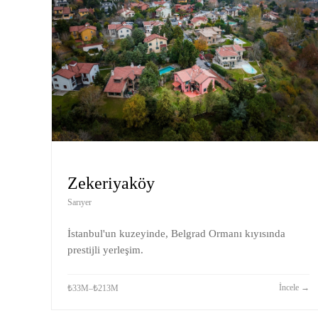
Zekeriyaköy
Sarıyer
İstanbul'un kuzeyinde, Belgrad Ormanı kıyısında
prestijli yerleşim.
İncele
→
₺33M–₺213M