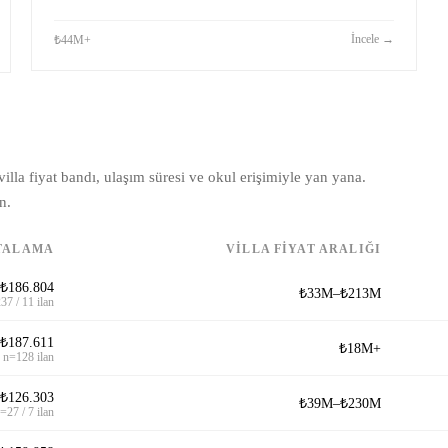
İncele
→
₺44M+
illa fiyat bandı, ulaşım süresi ve okul erişimiyle yan yana.
n.
TALAMA
VILLA FIYAT ARALIĞI
₺186.804
₺33M–₺213M
37 / 11 ilan
₺187.611
₺18M+
n=128 ilan
₺126.303
₺39M–₺230M
=27 / 7 ilan