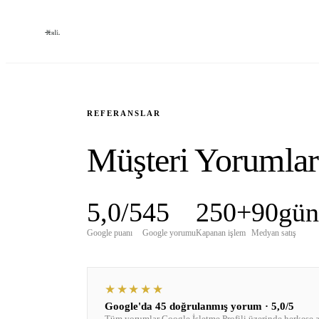
REFERANSLAR
Müşteri Yorumları
5,0
/5
45
250+
90
gün
Google puanı
Google yorumu
Kapanan işlem
Medyan satış
★★★★★
Google'da 45 doğrulanmış yorum · 5,0/5