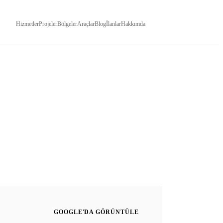
Hizmetler
Projeler
Bölgeler
Araçlar
Blog
İlanlar
Hakkımda
İLETIŞIM
GOOGLE'DA GÖRÜNTÜLE