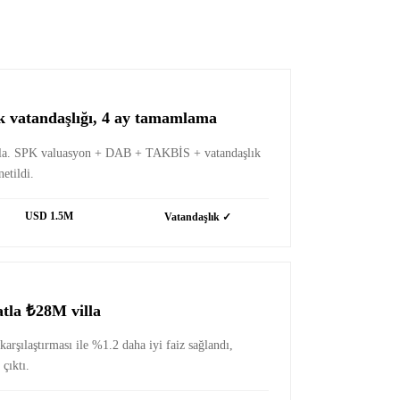
k vatandaşlığı, 4 ay tamamlama
lla. SPK valuasyon + DAB + TAKBİS + vatandaşlık
etildi.
USD 1.5M
Vatandaşlık ✓
atla ₺28M villa
karşılaştırması ile %1.2 daha iyi faiz sağlandı,
çıktı.