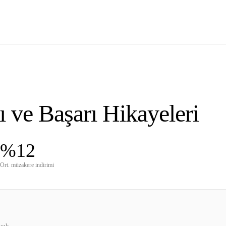
 ve Başarı Hikayeleri
%12
Ort. müzakere indirimi