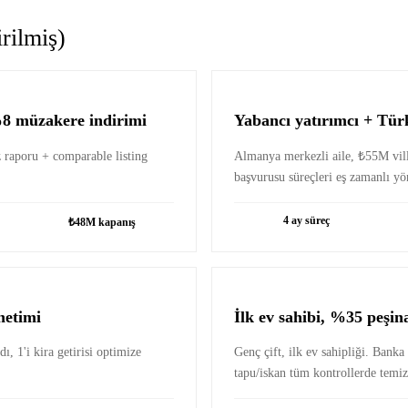
rilmiş)
%8 müzakere indirimi
Yabancı yatırımcı + Tür
iz raporu + comparable listing
Almanya merkezli aile, ₺55M vi
başvurusu süreçleri eş zamanlı yön
4 ay süreç
₺48M kapanış
netimi
İlk ev sahibi, %35 peşin
, 1'i kira getirisi optimize
Genç çift, ilk ev sahipliği. Banka 
tapu/iskan tüm kontrollerde temiz 