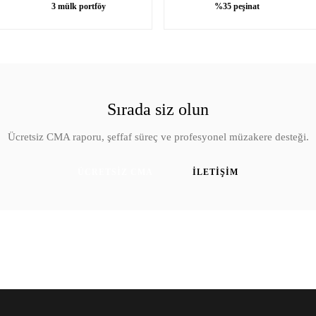
3 mülk portföy
%35 peşinat
Sırada siz olun
Ücretsiz CMA raporu, şeffaf süreç ve profesyonel müzakere desteği.
ÜCRETSIZ CMA
İLETIŞIM