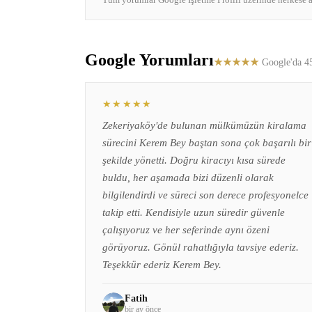
Tüm yorumlar Google İşletme Profili üzerinde herkese a
Google Yorumları
★★★★★
Google'da 4
★★★★★
Zekeriyaköy'de bulunan mülkümüzün kiralama
sürecini Kerem Bey baştan sona çok başarılı bir
şekilde yönetti. Doğru kiracıyı kısa sürede
buldu, her aşamada bizi düzenli olarak
bilgilendirdi ve süreci son derece profesyonelce
takip etti. Kendisiyle uzun süredir güvenle
çalışıyoruz ve her seferinde aynı özeni
görüyoruz. Gönül rahatlığıyla tavsiye ederiz.
Teşekkür ederiz Kerem Bey.
Fatih
bir ay önce