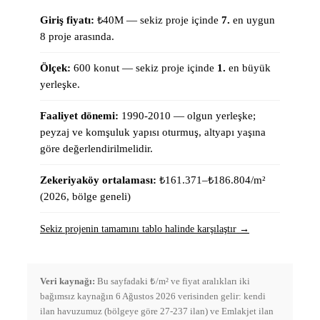
Giriş fiyatı:
₺
40
M —
sekiz proje içinde
7
.
en uygun
8
proje arasında.
Ölçek:
600
konut
—
sekiz proje içinde
1
.
en büyük
yerleşke.
Faaliyet dönemi:
1990-2010
—
olgun yerleşke;
peyzaj ve komşuluk yapısı oturmuş, altyapı yaşına
göre değerlendirilmelidir.
Zekeriyaköy ortalaması:
₺161.371–₺186.804
/m²
(
2026, bölge geneli
)
Sekiz projenin tamamını tablo halinde karşılaştır →
Veri kaynağı:
Bu sayfadaki ₺/m² ve fiyat aralıkları iki
bağımsız kaynağın 6 Ağustos 2026 verisinden gelir: kendi
ilan havuzumuz (bölgeye göre 27-237 ilan) ve Emlakjet ilan