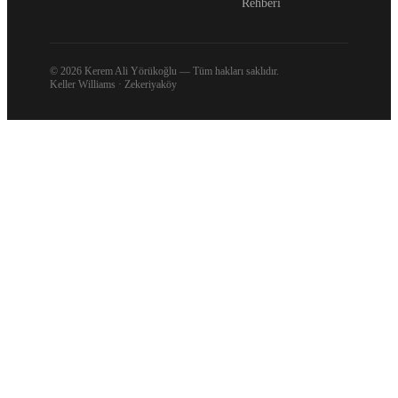
Rehberi
© 2026 Kerem Ali Yörükoğlu —
Tüm hakları saklıdır.
Keller Williams · Zekeriyaköy