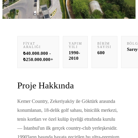
FIYAT
YAPIM
BIRIM
BÖLG
ARALIĞI
YILI
SAYISI
Sarıy
1990-
600
₺40.000.000 -
2010
₺250.000.000+
Proje Hakkında
Kemer Country, Zekeriyaköy ile Göktürk arasında
konumlanan, 18-delik golf sahası, binicilik merkezi,
tenis kortları ve özel kulüp üyeliği etrafında kurulu
— İstanbul'un ilk gerçek country-club yerleşkesidir.
1990'ların başında hayata geçirilen bu ultra-premium