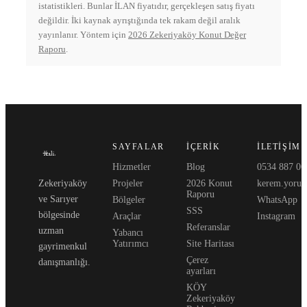
istatistikleri. Bunlar İLAN fiyatıdır, gerçekleşen satış fiyatı
değildir. İki kaynak ayrıştığında tek rakam değil aralık
yayınlanır. Yöntem için
2026 Zekeriyaköy Konut Değer
Raporu
.
SAYFALAR
İÇERIK
İLETIŞIM
Hizmetler
Blog
0534 887 06
Zekeriyaköy
Projeler
2026 Konut
kerem.yoruk
Raporu
ve Sarıyer
Bölgeler
WhatsApp
SSS
bölgesinde
Araçlar
Instagram
Referanslar
uzman
Yabancı
Yatırımcı
Site Haritası
gayrimenkul
Çerez
danışmanlığı.
ayarları
KÖY
Zekeriyaköy