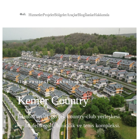
Hizmetler
Projeler
Bölgeler
Araçlar
Blog
İlanlar
Hakkımda
İLETIŞIM
SITE PROJESI · ZEKERIYAKÖY
Kemer Country
İstanbul'un ilk gerçek country-club yerleşkesi
— 18 delik golf, binicilik ve tenis kompleksi.