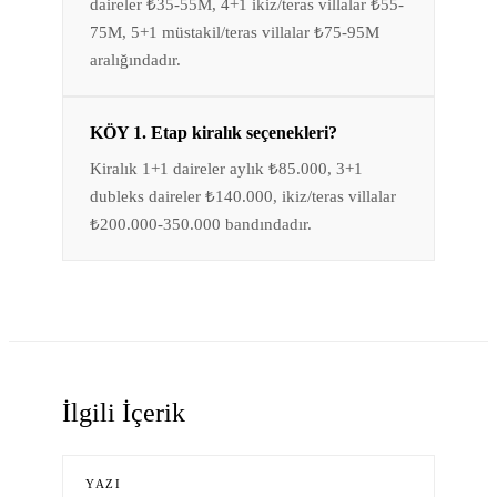
daireler ₺35-55M, 4+1 ikiz/teras villalar ₺55-
75M, 5+1 müstakil/teras villalar ₺75-95M
aralığındadır.
KÖY 1. Etap kiralık seçenekleri?
Kiralık 1+1 daireler aylık ₺85.000, 3+1
dubleks daireler ₺140.000, ikiz/teras villalar
₺200.000-350.000 bandındadır.
İlgili İçerik
YAZI