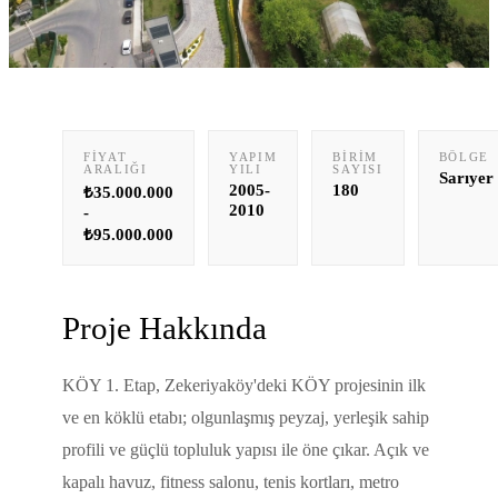
FIYAT
YAPIM
BIRIM
BÖLGE
ARALIĞI
YILI
SAYISI
Sarıyer
2005-
180
₺35.000.000
2010
-
₺95.000.000
Proje Hakkında
KÖY 1. Etap, Zekeriyaköy'deki KÖY projesinin ilk
ve en köklü etabı; olgunlaşmış peyzaj, yerleşik sahip
profili ve güçlü topluluk yapısı ile öne çıkar. Açık ve
kapalı havuz, fitness salonu, tenis kortları, metro