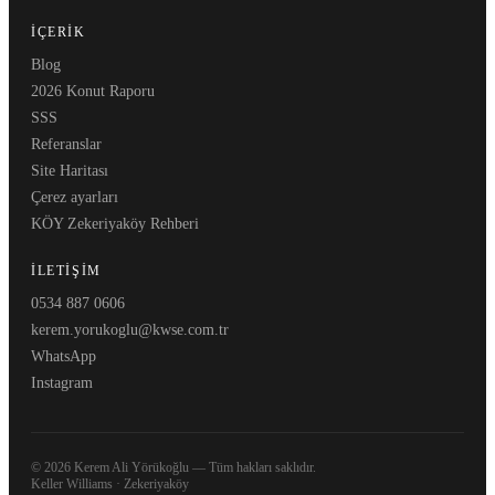
İÇERIK
Blog
2026 Konut Raporu
SSS
Referanslar
Site Haritası
Çerez ayarları
KÖY Zekeriyaköy Rehberi
İLETIŞIM
0534 887 0606
kerem.yorukoglu@kwse.com.tr
WhatsApp
Instagram
© 2026 Kerem Ali Yörükoğlu —
Tüm hakları saklıdır.
Keller Williams · Zekeriyaköy