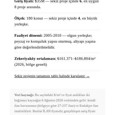
Giriş fiyatı:
₺
35
M —
sekiz proje içinde
6
.
en uygun
8
proje arasında.
Ölçek:
180
konut
—
sekiz proje içinde
4
.
en büyük
yerleşke.
Faaliyet dönemi:
2005-2010
—
olgun yerleşke;
peyzaj ve komşuluk yapısı oturmuş, altyapı yaşına
göre değerlendirilmelidir.
Zekeriyaköy ortalaması:
₺161.371–₺186.804
/m²
(
2026, bölge geneli
)
Sekiz projenin tamamını tablo halinde karşılaştır →
Veri kaynağı:
Bu sayfadaki ₺/m² ve fiyat aralıkları iki
bağımsız kaynağın 6 Ağustos 2026 verisinden gelir: kendi
ilan havuzumuz (bölgeye göre 27-237 ilan) ve Emlakjet ilan
istatistikleri. Bunlar İLAN fiyatıdır, gerçekleşen satış fiyatı