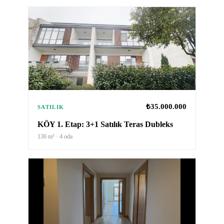
₺35.000.000
SATILIK
KÖY 1. Etap: 3+1 Satılık Teras Dubleks
136
m² ·
4
oda