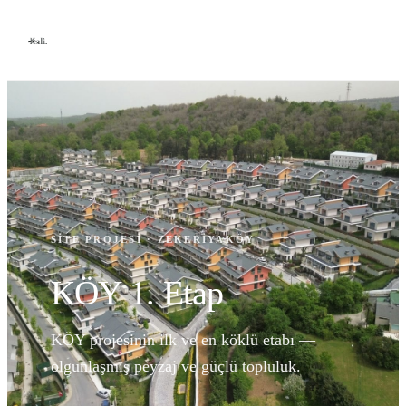
SITE PROJESI · ZEKERIYAKÖY
KÖY 1. Etap
KÖY projesinin ilk ve en köklü etabı —
olgunlaşmış peyzaj ve güçlü topluluk.