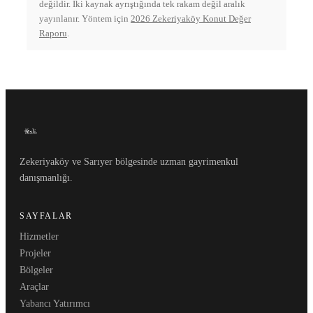
değildir. İki kaynak ayrıştığında tek rakam değil aralık
yayınlanır. Yöntem için
2026 Zekeriyaköy Konut Değer
Raporu
.
Zekeriyaköy ve Sarıyer bölgesinde uzman gayrimenkul
danışmanlığı.
SAYFALAR
Hizmetler
Projeler
Bölgeler
Araçlar
Yabancı Yatırımcı