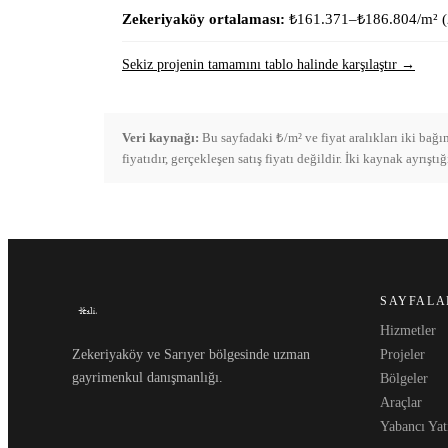
Zekeriyaköy ortalaması:
₺161.371–₺186.804
/m² (
Sekiz projenin tamamını tablo halinde karşılaştır →
Veri kaynağı:
Bu sayfadaki ₺/m² ve fiyat aralıkları iki bağ
fiyatıdır, gerçekleşen satış fiyatı değildir. İki kaynak ayrış
SAYFALA
Hizmetler
Zekeriyaköy ve Sarıyer bölgesinde uzman
Projeler
gayrimenkul danışmanlığı.
Bölgeler
Araçlar
Yabancı Yat