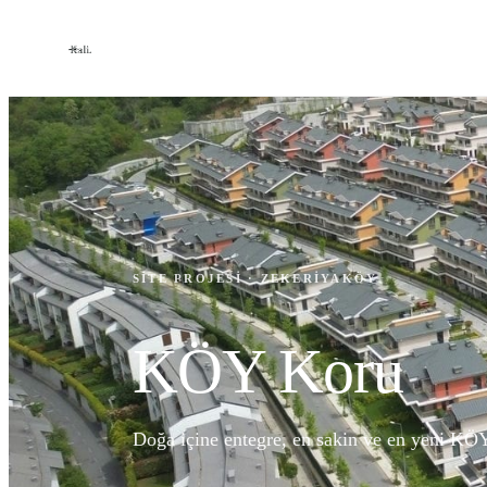
SITE PROJESI · ZEKERIYAKÖY
KÖY Koru
Doğa içine entegre, en sakin ve en yeni KÖY