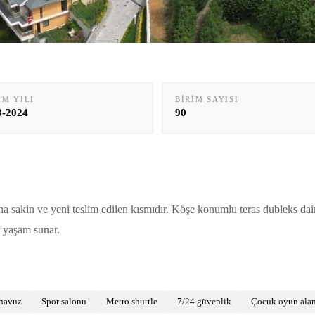
IM YILI
BIRIM SAYISI
8-2024
90
sakin ve yeni teslim edilen kısmıdır. Köşe konumlu teras dubleks daire
r yaşam sunar.
 havuz
Spor salonu
Metro shuttle
7/24 güvenlik
Çocuk oyun alan