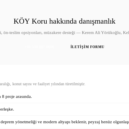
KÖY Koru
hakkında danışmanlık
i, ön-teslim opsiyonları, müzakere desteği — Kerem Ali Yörükoğlu, Kel
+90 534 887 0606
İLETIŞIM FORMU
alığı, konut sayısı ve faaliyet yılından türetilmiştir.
n
8
proje arasında.
erleşke.
l deprem yönetmeliği ve modern altyapı beklenir, peyzaj henüz olgunlaş