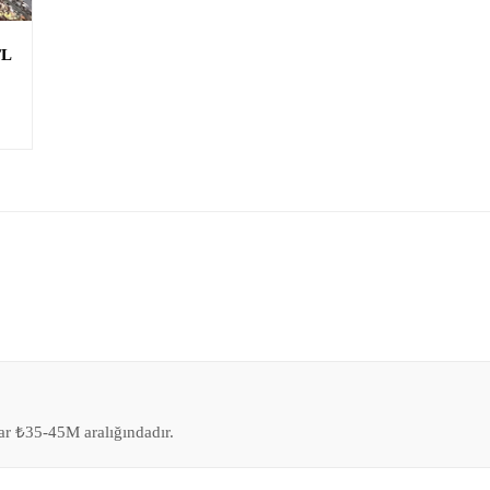
TL
ar ₺35-45M aralığındadır.