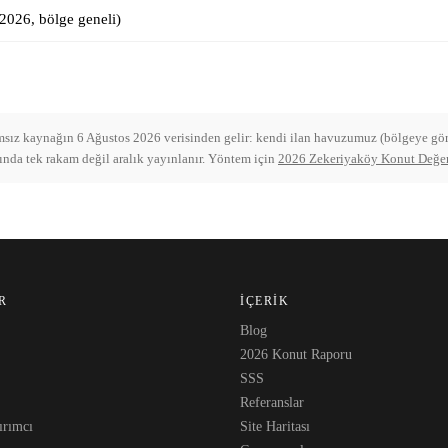
2026, bölge geneli
)
ımsız kaynağın 6 Ağustos 2026 verisinden gelir: kendi ilan havuzumuz (bölgeye göre
tığında tek rakam değil aralık yayınlanır. Yöntem için
2026 Zekeriyaköy Konut Değe
R
İÇERIK
Blog
2026 Konut Raporu
SSS
Referanslar
ırımcı
Site Haritası