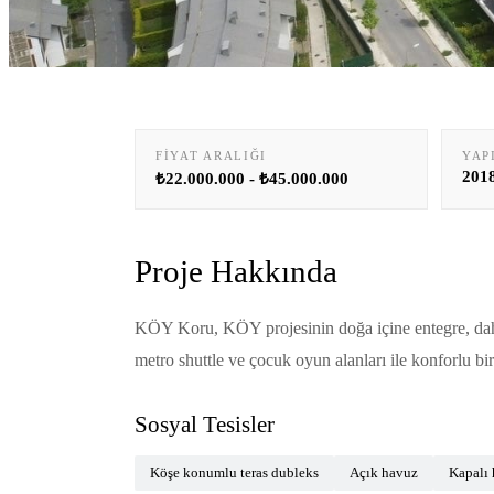
FIYAT ARALIĞI
YAP
201
₺22.000.000 - ₺45.000.000
Proje Hakkında
KÖY Koru, KÖY projesinin doğa içine entegre, daha 
metro shuttle ve çocuk oyun alanları ile konforlu bi
Sosyal Tesisler
Köşe konumlu teras dubleks
Açık havuz
Kapalı