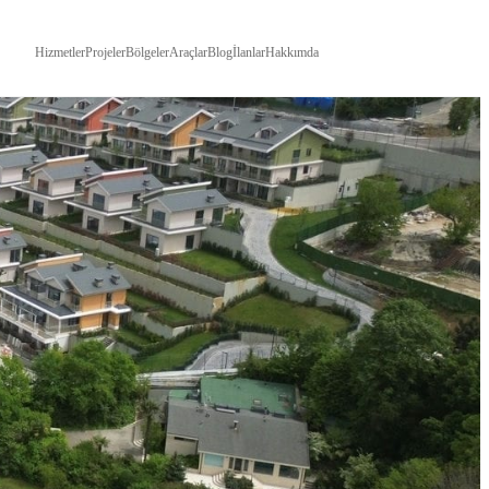
Hizmetler
Projeler
Bölgeler
Araçlar
Blog
İlanlar
Hakkımda
İLETIŞIM