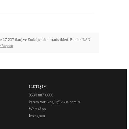
 27-237 ilan) ve Emlakjet ilan istatistikleri. Bunlar İLAN
r Raporu
.
İLETIŞIM
0534 887 0606
kerem.yorukoglu@kwse.com.tr
WhatsApp
Instagram