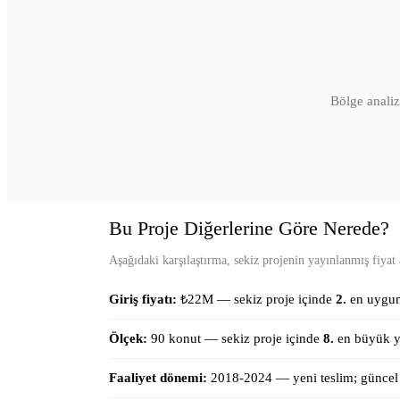
Bölge analiz
Bu Proje Diğerlerine Göre Nerede?
Aşağıdaki karşılaştırma, sekiz projenin yayınlanmış fiyat ar
Giriş fiyatı:
₺
22
M —
sekiz proje içinde
2
.
en uygu
Ölçek:
90
konut
—
sekiz proje içinde
8
.
en büyük y
Faaliyet dönemi:
2018-2024
—
yeni teslim; günce